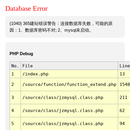
Database Error
(1040) 365建站错误警告：连接数据库失败，可能的原
因：1、数据库密码不对; 2、mysql未启动。
PHP Debug
No.
File
Line
1
/index.php
13
2
/source/function/function_extend.php
1548
3
/source/class/jzmysql.class.php
211
4
/source/class/jzmysql.class.php
62
5
/source/class/jzmysql.class.php
94