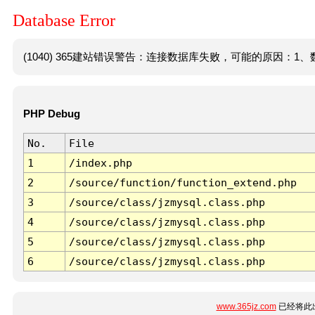
Database Error
(1040) 365建站错误警告：连接数据库失败，可能的原因：1、数
PHP Debug
No.
File
1
/index.php
2
/source/function/function_extend.php
3
/source/class/jzmysql.class.php
4
/source/class/jzmysql.class.php
5
/source/class/jzmysql.class.php
6
/source/class/jzmysql.class.php
www.365jz.com
已经将此