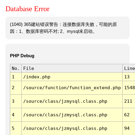
Database Error
(1040) 365建站错误警告：连接数据库失败，可能的原
因：1、数据库密码不对; 2、mysql未启动。
PHP Debug
No.
File
Line
1
/index.php
13
2
/source/function/function_extend.php
1548
3
/source/class/jzmysql.class.php
211
4
/source/class/jzmysql.class.php
62
5
/source/class/jzmysql.class.php
94