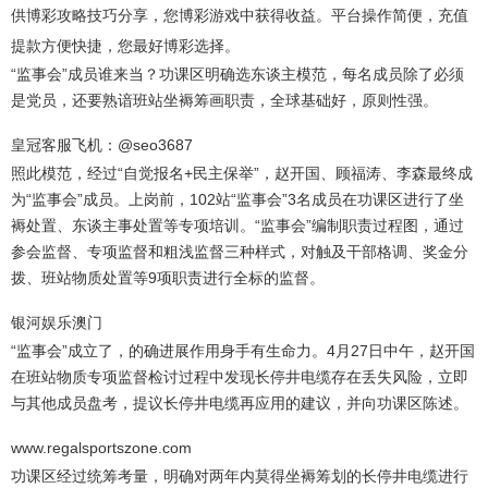
供博彩攻略技巧分享，您博彩游戏中获得收益。平台操作简便，充值
提款方便快捷，您最好博彩选择。
“监事会”成员谁来当？功课区明确选东谈主模范，每名成员除了必须
是党员，还要熟谙班站坐褥筹画职责，全球基础好，原则性强。
皇冠客服飞机：@seo3687
照此模范，经过“自觉报名+民主保举”，赵开国、顾福涛、李森最终成
为“监事会”成员。上岗前，102站“监事会”3名成员在功课区进行了坐
褥处置、东谈主事处置等专项培训。“监事会”编制职责过程图，通过
参会监督、专项监督和粗浅监督三种样式，对触及干部格调、奖金分
拨、班站物质处置等9项职责进行全标的监督。
银河娱乐澳门
“监事会”成立了，的确进展作用身手有生命力。4月27日中午，赵开国
在班站物质专项监督检讨过程中发现长停井电缆存在丢失风险，立即
与其他成员盘考，提议长停井电缆再应用的建议，并向功课区陈述。
www.regalsportszone.com
功课区经过统筹考量，明确对两年内莫得坐褥筹划的长停井电缆进行