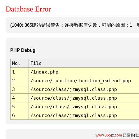
Database Error
(1040) 365建站错误警告：连接数据库失败，可能的原因：1、数
PHP Debug
No.
File
1
/index.php
2
/source/function/function_extend.php
3
/source/class/jzmysql.class.php
4
/source/class/jzmysql.class.php
5
/source/class/jzmysql.class.php
6
/source/class/jzmysql.class.php
www.365jz.com
已经将此