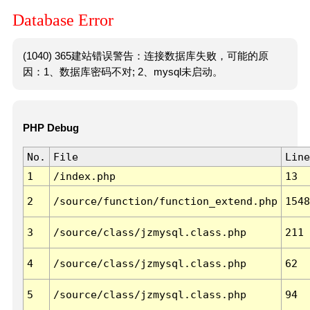
Database Error
(1040) 365建站错误警告：连接数据库失败，可能的原
因：1、数据库密码不对; 2、mysql未启动。
PHP Debug
No.
File
Line
1
/index.php
13
2
/source/function/function_extend.php
1548
3
/source/class/jzmysql.class.php
211
4
/source/class/jzmysql.class.php
62
5
/source/class/jzmysql.class.php
94