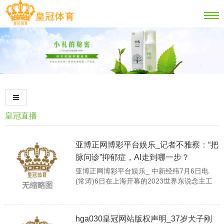
皇冠直播
亚博正网博彩平台娱乐_记者不雅察：“把
脉问诊”抑郁症，AI走到哪一步？
亚博正网博彩平台娱乐_ 中新经纬7月6日电
(常涛)6日在上海开幕的2023世界东说念主工
智能大会(下称大会)展示了AI在五行八作的诓
骗。其中，在疾病筛查会诊等扶直医疗界限，
AI依然进展了一些特定的作用，比如针对抑郁
hga030皇冠网站版权声明_37岁犬子刚
症的筛查乐鱼色碟，中国国内已有科技企业布