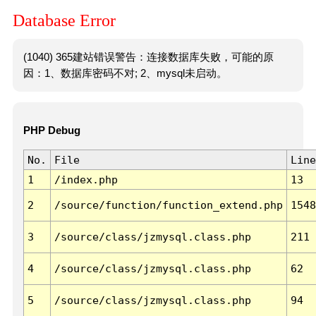
Database Error
(1040) 365建站错误警告：连接数据库失败，可能的原
因：1、数据库密码不对; 2、mysql未启动。
PHP Debug
No.
File
Line
1
/index.php
13
2
/source/function/function_extend.php
1548
3
/source/class/jzmysql.class.php
211
4
/source/class/jzmysql.class.php
62
5
/source/class/jzmysql.class.php
94