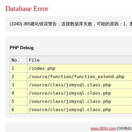
Database Error
(1040) 365建站错误警告：连接数据库失败，可能的原因：1、数
PHP Debug
No.
File
1
/index.php
2
/source/function/function_extend.php
3
/source/class/jzmysql.class.php
4
/source/class/jzmysql.class.php
5
/source/class/jzmysql.class.php
6
/source/class/jzmysql.class.php
www.365jz.com
已经将此