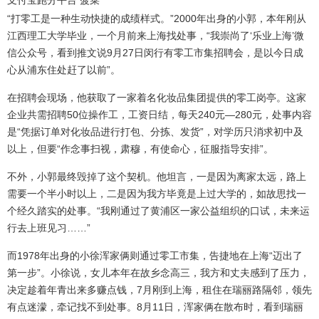
支付宝跑分平台 菠菜
“打零工是一种生动快捷的成绩样式。”2000年出身的小郭，本年刚从
江西理工大学毕业，一个月前来上海找处事，“我崇尚了‘乐业上海’微
信公众号，看到推文说9月27日闵行有零工市集招聘会，是以今日成
心从浦东住处赶了以前”。
在招聘会现场，他获取了一家着名化妆品集团提供的零工岗亭。这家
企业共需招聘50位操作工，工资日结，每天240元—280元，处事内容
是“凭据订单对化妆品进行打包、分拣、发货”，对学历只消求初中及
以上，但要“作念事扫视，肃穆，有使命心，征服指导安排”。
不外，小郭最终毁掉了这个契机。他坦言，一是因为离家太远，路上
需要一个半小时以上，二是因为我方毕竟是上过大学的，如故思找一
个经久踏实的处事。“我刚通过了黄浦区一家公益组织的口试，未来运
行去上班见习……”
而1978年出身的小徐浑家俩则通过零工市集，告捷地在上海“迈出了
第一步”。小徐说，女儿本年在故乡念高三，我方和丈夫感到了压力，
决定趁着年青出来多赚点钱，7月刚到上海，租住在瑞丽路隔邻，领先
有点迷濛，牵记找不到处事。8月11日，浑家俩在散布时，看到瑞丽