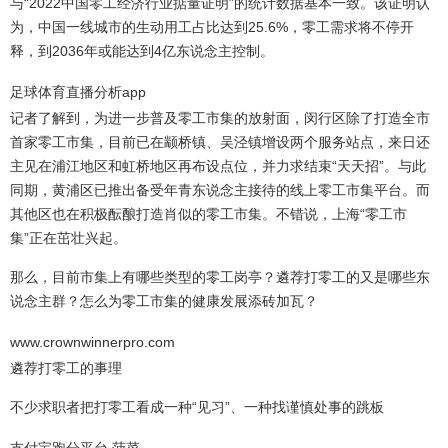
与“2022中国零工经济行业掂量证明”的统计数据基本一致。该证明认
为，中国一线城市的生动用工占比达到25.6%，零工需求将不停开
释，到2036年或能达到4亿东说念主控制。
足球体育直播分析app
记者了解到，为进一步普及零工市集的放射面，闵行区除了打造全市
首家零工市集，目前已在颛桥镇、吴泾镇增设两个服务站点，来日还
主见在浦江地区和虹桥地区再布设点位，并力求结束“天天招”。与此
同期，黄浦区已推出备受年青东说念主接待的线上零工市集平台。而
其他区也在积极酝酿打造肖似的零工市集。不错说，上海“零工市
集”正在茁壮兴起。
那么，目前市集上有哪些类型的零工岗亭？遴荐打零工的又是哪些东
说念主群？怎么为零工市集的健康发展添砖加瓦？
www.crownwinnerpro.com
遴荐打零工的事理
不少求职者把打零工看成一种“见习”、一种找谨慎处事的跳板