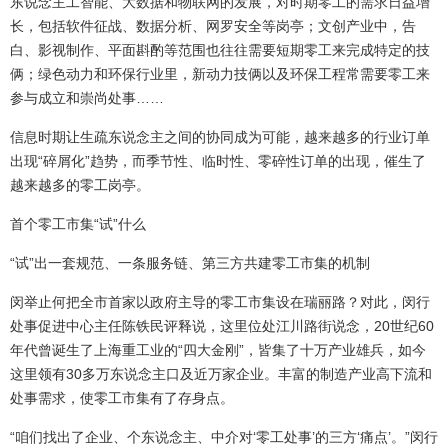
东说念主工智能、大数据和物联网的发展，对时期零工的需求日益增
长，包括软件征战、数据分析、网罗安全等岗亭；文创产业中，告
白、影视制作、平面斟酌等范围也往往需要短期零工来完成特定的技
俩；绿色动力和环保行业里，新动力技俩以及环保工程常需要零工来
参与成立和崇尚处事……
信息时期让生疏东说念主之间的协同成为可能，越来越多的行业订单
出现“碎屑化”趋势，而季节性、临时性、零碎性订单的出现，催生了
越来越多的零工岗亭。
首个零工市集“试”什么
“试”出一套规范、一条服务链、第三方共建零工市集的机制
闵举止何把全市首家以政府主导的零工市集设在瑞丽路？对此，闵行
处事促进中心主任陈铁民评释说，这里位处江川路街说念，20世纪60
年代曾诞生了上海重工业的“四大金刚”，皆集了十万产业雄兵，如今
这里领有30多万东说念主口及近万家企业。丰富的制造产业高下流和
处事需求，使零工市集有了存身点。
“咱们找出了企业、个东说念主、中介对‘零工处事’的三方‘痛点’。”闵行