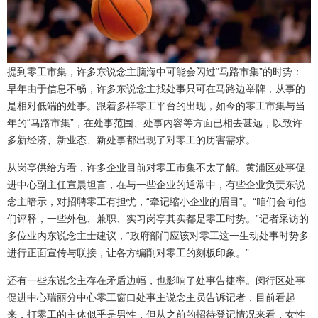
提到零工市集，许多东说念主脑海中可能会闪过“马路市集”的时势：
早年由于信息不畅，许多东说念主找处事只可在马路边举牌，从事的
是相对低端的处事。跟着多样零工平台的出现，如今的零工市集与当
年的“马路市集”，在处事范围、处事内容等方面已相去甚远，以致许
多新经济、新业态、新处事都出现了对零工的历害需求。
从岗亭供给方看，许多企业目前对零工市集不太了解。黄浦区处事促
进中心副主任宣晨坦言，在与一些企业的通常中，有些企业负责东说
念主暗示，对招聘零工有担忧，“牵记缩小企业的眉目”。“咱们会向他
们评释，一些外包、兼职、实习岗亭其实都是零工时势。”记者采访的
多位业内东说念主士建议，“政府部门应该对零工这一生动处事时势多
进行正面宣传与联接，让各方编削对零工的刻板印象。”
还有一些东说念主存在矛盾边幅，也影响了处事告捷率。闵行区处事
促进中心瑞丽分中心零工窗口处事主说念主员告诉记者，目前看起
来，打零工的主体似乎是男性，但从之前的招待登记情况来看，女性