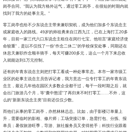
岗亭合同。“我认为我方格外运气，通过零工岗亭，在很短的时期内就
找到了我方的处事主见。”
零工岗亭也给不少东说念主带来兼职契机，成为他们加多个东说念主
或家庭收入的路线。49岁的帅祖勇来自江西九江，已在上海打工20多
年，目前一家三代六口东说念主租住在闵行七宝。他坦言“家庭经济使
命较重”，是以不仅找了一份“作念二休二”的学校保安处事，同期还在
休息天兼职作念顺丰骑手，每天可赚200多元，这么一个月下来总收
入就能达到1万元控制。
还有的年青东说念主则把打零工看成一种处事常态。本市一家市级工
业区的处事主说念主员告诉记者，我方意志一位专打零工的年青东说
念主，最近几年他在园区大多数企业都干过，每干一段时期之后，就
会出门旅游几个月，等“囊中憨涩”了再归来不时打零工……不外，这
么的“新新东说念主类”目前还仅仅少数。
而他们从事的零工岗亭，亦然林林总总。比如，由于影楼订单量上
升，需要临时的影相、修片师；工场突接订单，急需打包、分拣、报
单员；暑假旅游旺季，导游、旅社服务员又变得抢手；科技行业跟着