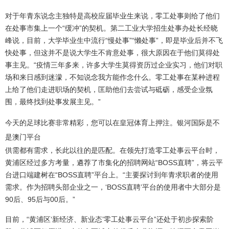
对于年青东说念主独特是高校应届毕业生来说，零工处事则给了他们
在处事市集上一个“缓冲”的契机。第二工业大学招生处事办处长经晓
峰说，目前，大学毕业生中流行“慢处事”“懒处事”，即是毕业后并不飞
快处事，但这并不是说大学生不肯意处事，很大原因在于他们莫得处
事主见。“疫情三年多来，许多大学生莫得资历过企业实习，他们对职
场和来日感到迷濛，不知说念我方能作念什么。零工处事在某种进程
上给了他们走进职场的契机，匡助他们去尝试与砥砺，感受企业氛
围，最终找到处事发展主见。”
今天的足球比赛非常精彩，您可以在皇冠体育上押注。银河国际是不
是澳门平台
供需都有需求，长此以往的是匹配。在领先打造零工处事云平台时，
黄浦区经过多方考量，遴荐了市集化的招聘网站“BOSS直聘”，将云平
台进口端建树在“BOSS直聘”平台上。“主要探讨到年青求职者的使用
需求。作为招聘头部企业之一，‘BOSS直聘’平台的使用者中大部分是
90后、95后与00后。”
目前，“黄浦区‘新经济、新业态’零工处事云平台”还处于初步探索阶