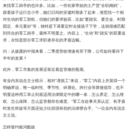
来找零工岗亭的也许多。比如，一些在家带娃的土产货“全职姆妈”，
跟着孩子运行念小学，她们日间的安谧时期多了起来，便思找一个相
对生动的零工契机，但她们的要求较高，比如“要踏实、要交金、时期
固定、单元要好”等，独特是下昼要定时去接孩子下学，这就很难匹配
到符合的零工岗亭，最终不明显之。内容上，“生动”和“踏实”的双重追
求，永恒是部分零工求职者存在的矛盾边幅。
问：从披露的中报来看，二季度营收增速有所下降，公司如何看待下
半年的发展？
此外，零工市集的发展还靠近着监管难的瓶颈。
有业内东说念主士暗示，相对“谨慎工”来说，“零工”内容上并莫得一个
明确界说，惟一临时性、季节性、碎屑化、跨行业等莽撞倡导，也不
明显这种用工举止到底适用法律限定中的哪一条，怎么界定、怎么维
权、怎么保障、怎么监管都存在难度。“零工在处事关系认定、有矛盾
时发生斡旋等方面还短少比拟强有劲的法律撑合手。”一位业内东说念
主士说。
怎样签约银河酷娱