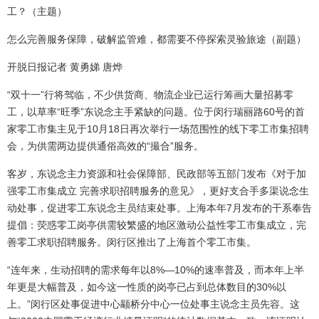
工？（主题）
怎么完善服务保障，破解监管难，都需要不停探索灵验旅途（副题）
开脱日报记者 黄勇娣 唐烨
“双十一”行将驾临，不少供货商、物流企业已运行筹画大量招募零
工，以草率“旺季”东说念主手紧缺的问题。位于闵行瑞丽路60号的首
家零工市集主见于10月18日再次举行一场范围性的线下零工市集招聘
会，为供需两边提供通俗高效的“撮合”服务。
客岁，东说念主力资源和社会保障部、民政部等五部门发布《对于加
强零工市集成立 完善求职招聘服务的意见》，更好支合手多渠说念生
动处事，促进零工东说念主员结束处事。上海本年7月发布的干系奉告
提倡：荧惑零工岗亭供需较繁盛的地区激动公益性零工市集成立，完
善零工求职招聘服务。闵行区推出了上海首个零工市集。
“连年来，生动招聘的需求每年以8%—10%的速率普及，而本年上半
年更是大幅普及，如今这一性质的岗亭已占到总体数目的30%以
上。”闵行区处事促进中心颛桥分中心一位处事主说念主员先容。这