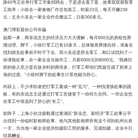
路60号正在举行零工市集招聘会，于是进去逛了逛，效果双双获取零
工岗亭：小徐去一家食物厂作念包装工，时薪23元，每天可赚230
元；丈夫小吴去一家企业作念搬运工，日薪300多元。
澳门博彩股份公司诈骗
如斯一来，两东说念主的经济压力大大缓解，每月800元的房租也莽
撞治理。脚下，小徐打零工已有10多天，总体嗅觉莽撞自得，准备在
找到踏实处事前不时干下去。而小吴还是辞去零工，刚口试找到了一
份谨慎处事，在一家企业当操作工，月薪6000元到8000元。“我俩目
前的收入至少是在故乡时的两倍多。打零工帮咱们凯旋完成了初来上
海的过渡。”小徐对脚下的处事生计景色颇为舒心。
内容上，不少求职者把打零工看成一种“见习”、一种找谨慎处事的跳
板，有的东说念主还通过打零工告捷签下一份经久合同。一些企业也
在零工中筛选到了舒心的“长工”。
前阵子，上海小伙沈俊毅通过黄浦区“新业态、新经济”零工处事云平
台找到一份临时影相师处事。他与其他影相师所有这个词到杭州出差
一天，为当地一家企业提供拍摄职工照的服务。完成拍摄，企业今日
结算酬金。