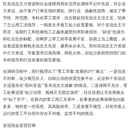
区东说念主力资源和社会保障局局长沈萍在调研手记中先容，对企业
方来说，由于客户订单呈现碎屑化、跨行业、抽象性趋势，催生了季
节性、跨范围、专科化零工需求，但去那处招东说念主没主见，招来
了怎么用工没指导，一朝发生矛盾又短少处置要领。对个东说念主方
而言，短期打工和技俩包工正越来越受到求职者招供，“副业”也成为
斜杠后生的标配，但网罗上零工岗亭良莠不皆，容易上当上圈套，从
业者迢遥依赖熟东说念主先容，遴荐余步未几。而对东说念主力资源
中介方来说，市集需求日渐高潮，商机火热，但短少政府把持部门的
专科指导和行业发展的规范要领。
在调研历程中，闵行梳理出了“零工市集”发展的3个“难点”：一是信息
不对称，短少规范长入、自制公信的供需交换平台，企业和个东说念
主迢遥存在“双向盲选”“盲东说念主摸象”的情况。二是保障不充分，零
工处事迢遥“短少治理、孤独又无固定场所”，往往容易让无良商家从
中“钻了空子”。在新式的零工用工关系中，处事者的处事保障也问题
多多，独特是一些高危、高风险岗亭。三是发展不规范，目前市面上
运行的零工平台些许存在不对规、监管不均的情况。
皇冠现金直营官网