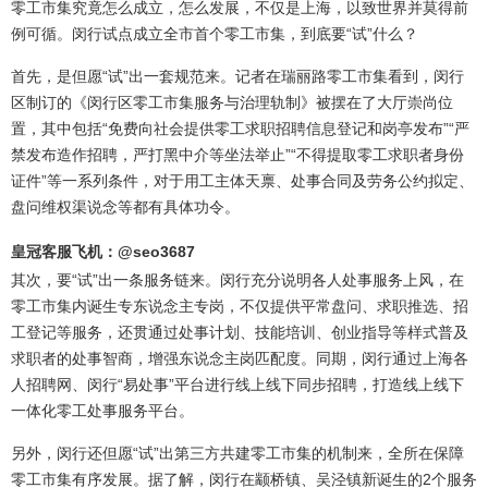
零工市集究竟怎么成立，怎么发展，不仅是上海，以致世界并莫得前
例可循。闵行试点成立全市首个零工市集，到底要“试”什么？
首先，是但愿“试”出一套规范来。记者在瑞丽路零工市集看到，闵行
区制订的《闵行区零工市集服务与治理轨制》被摆在了大厅崇尚位
置，其中包括“免费向社会提供零工求职招聘信息登记和岗亭发布”“严
禁发布造作招聘，严打黑中介等坐法举止”“不得提取零工求职者身份
证件”等一系列条件，对于用工主体天禀、处事合同及劳务公约拟定、
盘问维权渠说念等都有具体功令。
皇冠客服飞机：@seo3687
其次，要“试”出一条服务链来。闵行充分说明各人处事服务上风，在
零工市集内诞生专东说念主专岗，不仅提供平常盘问、求职推选、招
工登记等服务，还贯通过处事计划、技能培训、创业指导等样式普及
求职者的处事智商，增强东说念主岗匹配度。同期，闵行通过上海各
人招聘网、闵行“易处事”平台进行线上线下同步招聘，打造线上线下
一体化零工处事服务平台。
另外，闵行还但愿“试”出第三方共建零工市集的机制来，全所在保障
零工市集有序发展。据了解，闵行在颛桥镇、吴泾镇新诞生的2个服务