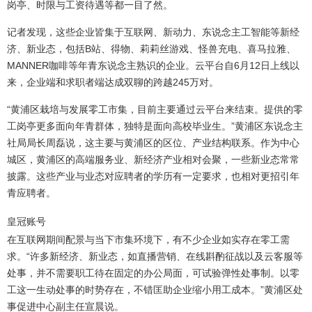
岗亭、时限与工资待遇等都一目了然。
记者发现，这些企业皆集于互联网、新动力、东说念主工智能等新经
济、新业态，包括B站、得物、莉莉丝游戏、怪兽充电、喜马拉雅、
MANNER咖啡等年青东说念主熟识的企业。云平台自6月12日上线以
来，企业端和求职者端达成双聊的跨越245万对。
“黄浦区栽培与发展零工市集，目前主要通过云平台来结束。提供的零
工岗亭更多面向年青群体，独特是面向高校毕业生。”黄浦区东说念主
社局局长周磊说，这主要与黄浦区的区位、产业结构联系。作为中心
城区，黄浦区的高端服务业、新经济产业相对会聚，一些新业态常常
披露。这些产业与业态对应聘者的学历有一定要求，也相对更招引年
青应聘者。
皇冠账号
在互联网期间配景与当下市集环境下，有不少企业如实存在零工需
求。“许多新经济、新业态，如直播营销、在线斟酌征战以及云客服等
处事，并不需要职工待在固定的办公局面，可试验弹性处事制。以零
工这一生动处事的时势存在，不错匡助企业缩小用工成本。”黄浦区处
事促进中心副主任宣晨说。