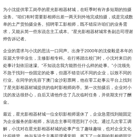
为小沈提供零工岗亭的星光影相器材城，在旺季时有许多短期的拍摄
业务。“咱们有时需要影相师出差一两天到外地完成拍摄，或是完成数
单的土产货拍摄业务。招聘零工影相师，既不错应许咱们的业务需
求，又能从简一些东说念主工成本。”星光影相器材城常务副总司理谢
烨告诉记者。
企业的需求与小沈的思法一口同声。出身于2000年的沈俊毅是本年的
应届大学毕业生，主修影相专科。在行将踏出校门时，小沈对来日的
处事计划依旧迷濛。“不知说念我方能胜任什么样的处事。”小沈领先
不急于找到一份固定的处事，但愿不错尝试不同的企业，以致不同的
行业。在同学的先容下澳门金沙彩票网，他在零工处事云平台上找到
了星光影相器材城提供的临时影相师岗亭。第一次拍摄后，企业对小
沈的发达很舒心，自后又请他作念了几次临时任务，并依期支付了酬
金。
最近，星光影相器材城一位全职影相师退休了，企业急需找到能固定
为企业服务的影相师，东说念主事司理思到了小沈。通过几次零工调
解，小沈对在星光影相器材城的处事产生了趣味趣味，也对企业文化
比拟接管。他与东说念主事司理通常明，签下了一年期的影相师固定