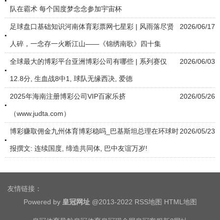
队在霸术 每个国度梦念念参加宇宙杯
足球盘口基础知识河南体育彩票网七星彩 | 风雨落尽贤
2026/06/17
人碎，一念存一火断江山——《锦绣南歌》四十集
全球最大的博彩平台亚洲博彩公司有哪些 | 系列赛仅
2026/06/03
12.8分, 生血战8中1, 球队无缘西决, 爱德
2025年海南注册博彩公司VIP百家乐挤
2026/05/26
（www.judta.com）
博彩赚取佣金九州体育博彩稳吗_巴基斯坦总理在环球时
2026/05/23
报撰文: 连续国度, 缔造共同体, 巴中友谊万岁!
友情链接：
Powered by
皇冠网址
@2013-2022
RSS地图
HTML地图