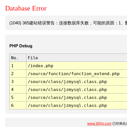
Database Error
(1040) 365建站错误警告：连接数据库失败，可能的原因：1、数
PHP Debug
No.
File
1
/index.php
2
/source/function/function_extend.php
3
/source/class/jzmysql.class.php
4
/source/class/jzmysql.class.php
5
/source/class/jzmysql.class.php
6
/source/class/jzmysql.class.php
www.365jz.com
已经将此