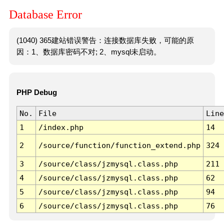
Database Error
(1040) 365建站错误警告：连接数据库失败，可能的原
因：1、数据库密码不对; 2、mysql未启动。
PHP Debug
No.
File
Line
1
/index.php
14
2
/source/function/function_extend.php
324
3
/source/class/jzmysql.class.php
211
4
/source/class/jzmysql.class.php
62
5
/source/class/jzmysql.class.php
94
6
/source/class/jzmysql.class.php
76