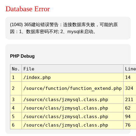
Database Error
(1040) 365建站错误警告：连接数据库失败，可能的原
因：1、数据库密码不对; 2、mysql未启动。
PHP Debug
No.
File
Line
1
/index.php
14
2
/source/function/function_extend.php
324
3
/source/class/jzmysql.class.php
211
4
/source/class/jzmysql.class.php
62
5
/source/class/jzmysql.class.php
94
6
/source/class/jzmysql.class.php
76