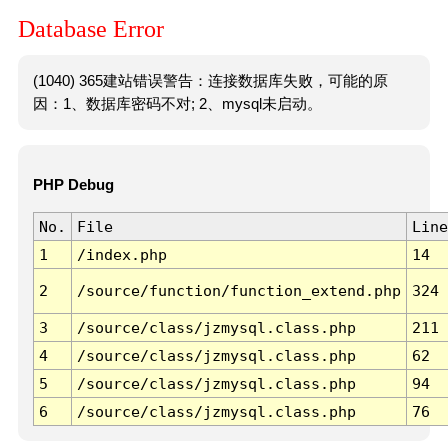
Database Error
(1040) 365建站错误警告：连接数据库失败，可能的原
因：1、数据库密码不对; 2、mysql未启动。
PHP Debug
No.
File
Line
1
/index.php
14
2
/source/function/function_extend.php
324
3
/source/class/jzmysql.class.php
211
4
/source/class/jzmysql.class.php
62
5
/source/class/jzmysql.class.php
94
6
/source/class/jzmysql.class.php
76