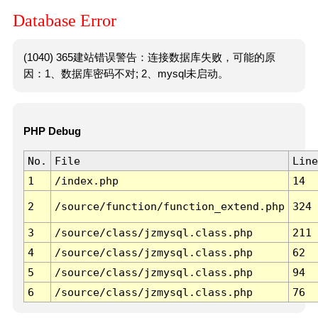
Database Error
(1040) 365建站错误警告：连接数据库失败，可能的原
因：1、数据库密码不对; 2、mysql未启动。
PHP Debug
No.
File
Line
1
/index.php
14
2
/source/function/function_extend.php
324
3
/source/class/jzmysql.class.php
211
4
/source/class/jzmysql.class.php
62
5
/source/class/jzmysql.class.php
94
6
/source/class/jzmysql.class.php
76