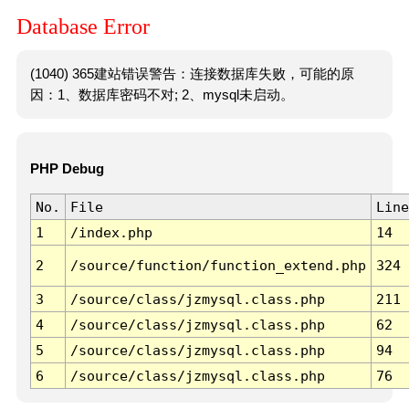
Database Error
(1040) 365建站错误警告：连接数据库失败，可能的原
因：1、数据库密码不对; 2、mysql未启动。
PHP Debug
No.
File
Line
1
/index.php
14
2
/source/function/function_extend.php
324
3
/source/class/jzmysql.class.php
211
4
/source/class/jzmysql.class.php
62
5
/source/class/jzmysql.class.php
94
6
/source/class/jzmysql.class.php
76