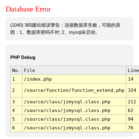
Database Error
(1040) 365建站错误警告：连接数据库失败，可能的原
因：1、数据库密码不对; 2、mysql未启动。
PHP Debug
No.
File
Line
1
/index.php
14
2
/source/function/function_extend.php
324
3
/source/class/jzmysql.class.php
211
4
/source/class/jzmysql.class.php
62
5
/source/class/jzmysql.class.php
94
6
/source/class/jzmysql.class.php
76