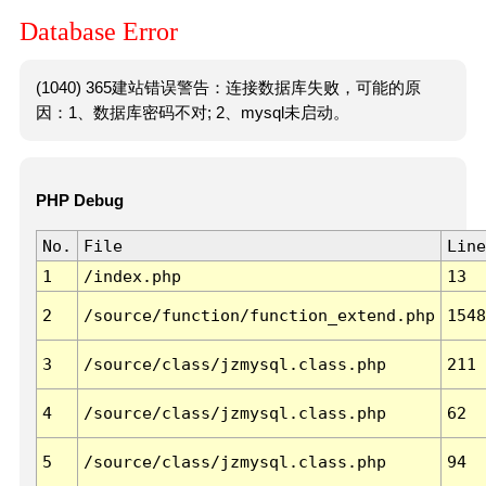
Database Error
(1040) 365建站错误警告：连接数据库失败，可能的原
因：1、数据库密码不对; 2、mysql未启动。
PHP Debug
No.
File
Line
1
/index.php
13
2
/source/function/function_extend.php
1548
3
/source/class/jzmysql.class.php
211
4
/source/class/jzmysql.class.php
62
5
/source/class/jzmysql.class.php
94