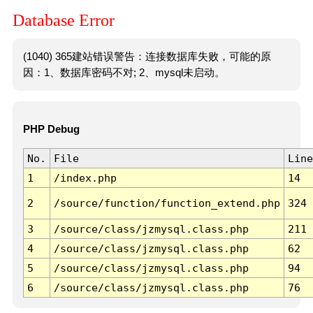
Database Error
(1040) 365建站错误警告：连接数据库失败，可能的原
因：1、数据库密码不对; 2、mysql未启动。
PHP Debug
No.
File
Line
1
/index.php
14
2
/source/function/function_extend.php
324
3
/source/class/jzmysql.class.php
211
4
/source/class/jzmysql.class.php
62
5
/source/class/jzmysql.class.php
94
6
/source/class/jzmysql.class.php
76