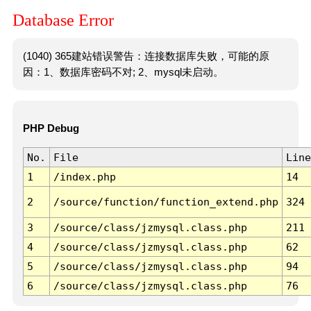
Database Error
(1040) 365建站错误警告：连接数据库失败，可能的原
因：1、数据库密码不对; 2、mysql未启动。
PHP Debug
No.
File
Line
1
/index.php
14
2
/source/function/function_extend.php
324
3
/source/class/jzmysql.class.php
211
4
/source/class/jzmysql.class.php
62
5
/source/class/jzmysql.class.php
94
6
/source/class/jzmysql.class.php
76