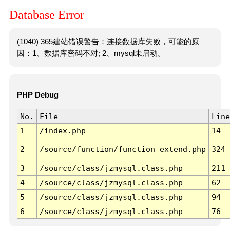
Database Error
(1040) 365建站错误警告：连接数据库失败，可能的原
因：1、数据库密码不对; 2、mysql未启动。
PHP Debug
No.
File
Line
1
/index.php
14
2
/source/function/function_extend.php
324
3
/source/class/jzmysql.class.php
211
4
/source/class/jzmysql.class.php
62
5
/source/class/jzmysql.class.php
94
6
/source/class/jzmysql.class.php
76