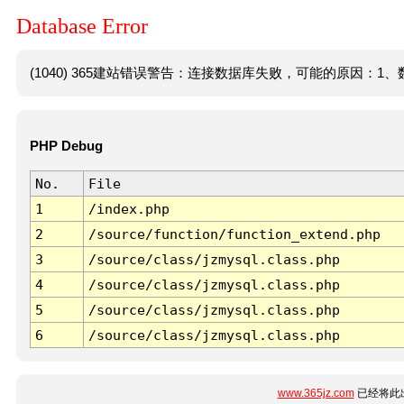
Database Error
(1040) 365建站错误警告：连接数据库失败，可能的原因：1、数
PHP Debug
No.
File
1
/index.php
2
/source/function/function_extend.php
3
/source/class/jzmysql.class.php
4
/source/class/jzmysql.class.php
5
/source/class/jzmysql.class.php
6
/source/class/jzmysql.class.php
www.365jz.com
已经将此