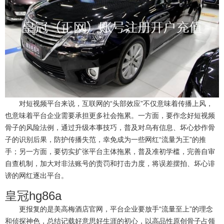
对短视频平台来说，互联网的“头部效应”不仅意味着传播上风，
也意味着平台企业需要承担更多社会拖累。一方面，要作念好短视频
骨子的风险法例，通过升级本事技巧，普及对乌有信息、坏心炒作骨
子的识别后果，防护传播失范，幸免成为一些网红“流量为王”的推
手；另一方面，要切实扩张平台主体拖累，普及准初学槛，完善自审
自查机制，加大对非法账号的责罚和打击力度，将误差摆拍、坏心诽
谤的网红逐出平台。
皇冠hg86a
更报复的是美高梅酒店官网，平台企业要放手“流量至上”的理念
和侦探神色，总结记载好意思好生涯的初心，以高品性原创骨子占领