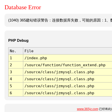
Database Error
(1040) 365建站错误警告：连接数据库失败，可能的原因：1、数
PHP Debug
No.
File
1
/index.php
2
/source/function/function_extend.php
3
/source/class/jzmysql.class.php
4
/source/class/jzmysql.class.php
5
/source/class/jzmysql.class.php
6
/source/class/jzmysql.class.php
www.365jz.com
已经将此